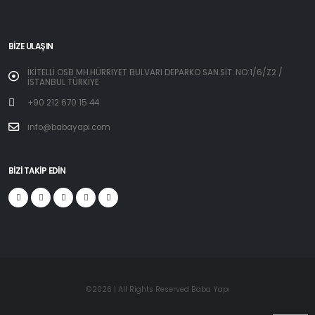
BIZE ULAŞIN
İKİTELLİ OSB MH.HÜRRİYET BULVARI DEPARKO SAN.SİT. NO:1/6/Z2 /
İSTANBUL TÜRKİYE
+90 212 670 15 44
info@babayapi.com
BIZI TAKIP EDIN
©2026 | All Rights Reserved Baba Yapı