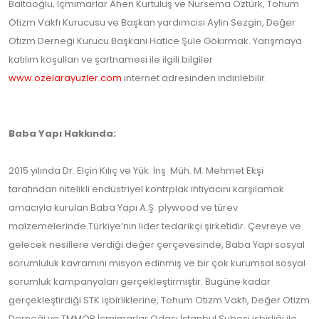
Baltaoğlu, İçmimarlar Ahen Kurtuluş ve Nursema Öztürk, Tohum
Otizm Vakfı Kurucusu ve Başkan yardımcısı Aylin Sezgin, Değer
Otizm Derneği Kurucu Başkanı Hatice Şule Gökırmak. Yarışmaya
katılım koşulları ve şartnamesi ile ilgili bilgiler
www.ozelarayuzler.com
internet adresinden indirilebilir.
Baba Yapı Hakkında:
2015 yılında Dr. Elçin Kılıç ve Yük. İnş. Müh. M. Mehmet Ekşi
tarafından nitelikli endüstriyel kontrplak ihtiyacını karşılamak
amacıyla kurulan Baba Yapı A.Ş. plywood ve türev
malzemelerinde Türkiye’nin lider tedarikçi şirketidir. Çevreye ve
gelecek nesillere verdiği değer çerçevesinde, Baba Yapı sosyal
sorumluluk kavramını misyon edinmiş ve bir çok kurumsal sosyal
sorumluk kampanyaları gerçekleştirmiştir. Bugüne kadar
gerçekleştirdiği STK işbirliklerine, Tohum Otizm Vakfı, Değer Otizm
Derneği ve TMMOB İçmimarlar Odası İstanbul Şubesi işbirliği ile