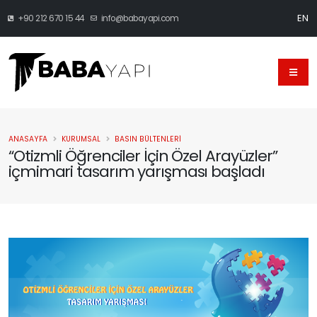
EN
+90 212 670 15 44
info@babayapi.com
ANASAYFA
KURUMSAL
BASIN BÜLTENLERI
“Otizmli Öğrenciler İçin Özel Arayüzler”
içmimari tasarım yarışması başladı