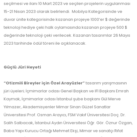
seçilmesi ve ilanı 10 Mart 2023 ve seçilen projelerin uygulanması
15-21 Nisan 2023 olarak belirlendi. Mobilya Kategorisinde ve
duvar ünite kategorisinde kazanan projeye 1000’er $ değerinde
teknoloji hediye çeki halk oylamasında kazanan projeye 500 $
değerinde teknoloji çeki verilecek. Kazanan tasarımlar 26 Mayıs
2023 tarihinde ödül töreni ile açıklanacak.
Güçlü Jüri Heyeti
“Otizmili Bireyler için Özel Arayüzler”
tasarım yarışmasının
jüri üyeleri; İçmimarlar odası Genel Başkan ve IFI Başkanı Emrah
Kaymak, İçmimarlar odası İstanbul şube başkanı Gül Merve
Yılmazer, Akademisyenler Mimar Sinan Güzel Sanatlar
Üniversitesi Prof. Osman Arayıcı, FSM Vakıf Üniversitesi Doç. Dr.
Salih Salbacak, İstanbul Aydın Üniversitesi Öğr. Gör. Öznur Özgan,
Baba Yapı Kurucu Ortağı Mehmet Ekşi, Mimar ve sanatçı Rıfat