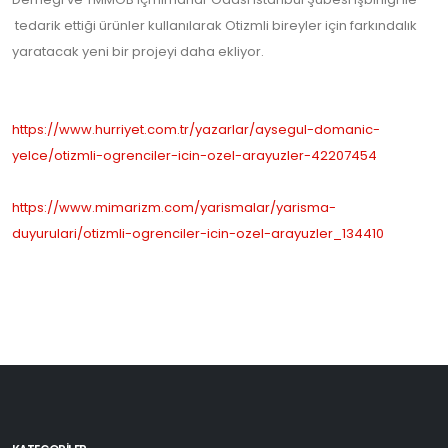
tedarik ettiği ürünler kullanılarak Otizmli bireyler için farkındalık
yaratacak yeni bir projeyi daha ekliyor.
https://www.hurriyet.com.tr/yazarlar/aysegul-domanic-
yelce/otizmli-ogrenciler-icin-ozel-arayuzler-42207454
https://www.mimarizm.com/yarismalar/yarisma-
duyurulari/otizmli-ogrenciler-icin-ozel-arayuzler_134410