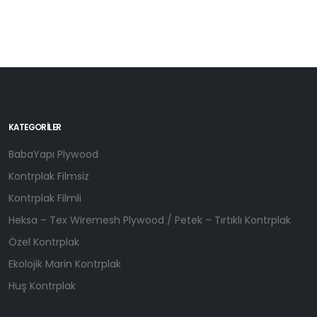
KATEGORILER
BabaYapı Plywood
Kontrplak Filmsiz
Kontrplak Filmli
Heksa – Tex Wiremesh Plywood / Petek – Tırtıklı Kontrplak
Özel Kontrplak
Ekolojik Marin Kontrplak
Huş Kontrplak