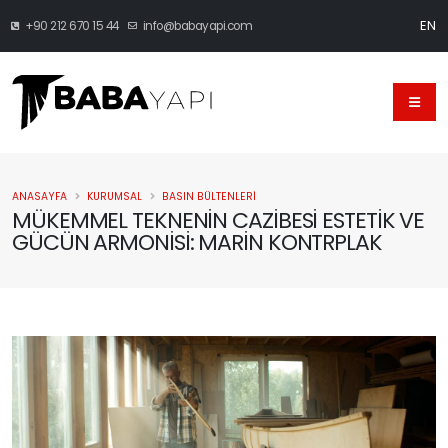
EN
+90 212 670 15 44
info@babayapi.com
ANASAYFA
KURUMSAL
BASIN BÜLTENLERI
MÜKEMMEL TEKNENİN CAZİBESİ ESTETİK VE
GÜCÜN ARMONİSİ: MARİN KONTRPLAK