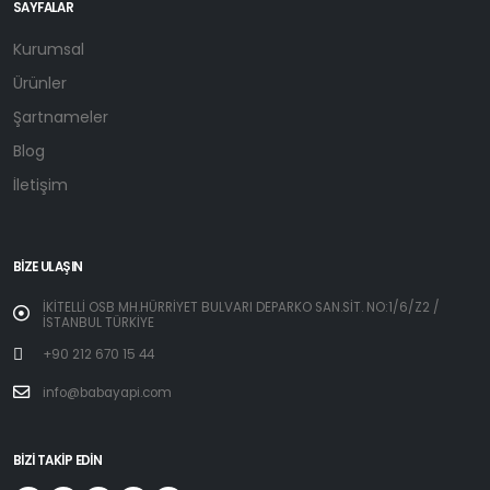
SAYFALAR
Kurumsal
Ürünler
Şartnameler
Blog
İletişim
BIZE ULAŞIN
İKİTELLİ OSB MH.HÜRRİYET BULVARI DEPARKO SAN.SİT. NO:1/6/Z2 /
İSTANBUL TÜRKİYE
+90 212 670 15 44
info@babayapi.com
BIZI TAKIP EDIN