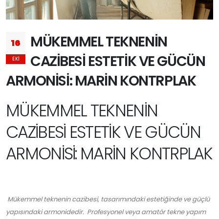
MÜKEMMEL TEKNENİN
16
CAZİBESİ ESTETİK VE GÜCÜN
EKI
ARMONİSİ: MARİN KONTRPLAK
MÜKEMMEL TEKNENİN
CAZİBESİ ESTETİK VE GÜCÜN
ARMONİSİ: MARİN KONTRPLAK
Mükemmel teknenin cazibesi, tasarımındaki estetiğinde ve güçlü
yapısındaki armonidedir. Profesyonel veya amatör tekne yapım