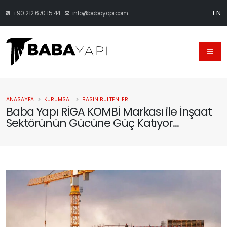
EN
+90 212 670 15 44
info@babayapi.com
ANASAYFA
KURUMSAL
BASIN BÜLTENLERI
Baba Yapı RİGA KOMBİ Markası ile İnşaat
Sektörünün Gücüne Güç Katıyor…