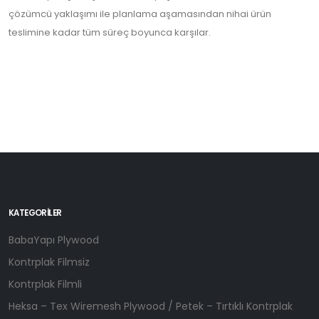
çözümcü yaklaşımı ile planlama aşamasından nihai ürün
teslimine kadar tüm süreç boyunca karşılar.
KATEGORILER
BabaYapı Plywood
Kontrplak Filmsiz
Kontrplak Filmli
Heksa – Tex Wiremesh Plywood / Petek – Tırtıklı Kontrplak