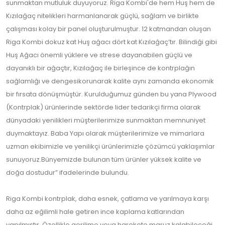
sunmaktan mutluluk duyuyoruz. Riga Kombi'de hem Huş hem de
Kızılağaç nitelikleri harmanlanarak güçlü, sağlam ve birlikte
çalışması kolay bir panel oluşturulmuştur. 12 katmandan oluşan
Riga Kombi dokuz kat Huş ağacı dört kat Kızılağaç’tır. Bilindiği gibi
Huş Ağacı önemli yüklere ve strese dayanabilen güçlü ve
dayanıklı bir ağaçtır, Kızılağaç ile birleşince de kontrplağın
sağlamlığı ve dengesikorunarak kalite aynı zamanda ekonomik
bir fırsata dönüşmüştür. Kurulduğumuz günden bu yana Plywood
(Kontrplak) ürünlerinde sektörde lider tedarikçi firma olarak
dünyadaki yenilikleri müşterilerimize sunmaktan memnuniyet
duymaktayız. Baba Yapı olarak müşterilerimize ve mimarlara
uzman ekibimizle ve yenilikçi ürünlerimizle çözümcü yaklaşımlar
sunuyoruz.Bünyemizde bulunan tüm ürünler yüksek kalite ve
doğa dostudur” ifadelerinde bulundu.
Riga Kombi kontrplak, daha esnek, çatlama ve yarılmaya karşı
daha az eğilimli hale getiren ince kaplama katlarından
yapılmıştır. Özellikle gerilime veya harekete maruz kalabileceği