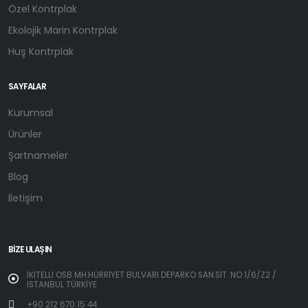
Özel Kontrplak
Ekolojik Marin Kontrplak
Huş Kontrplak
SAYFALAR
Kurumsal
Ürünler
Şartnameler
Blog
İletişim
BIZE ULAŞIN
İKİTELLİ OSB MH.HÜRRİYET BULVARI DEPARKO SAN.SİT. NO:1/6/Z2 /
İSTANBUL TÜRKİYE
+90 212 670 15 44