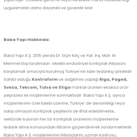
uygulamaları daha dayanıklı ve güvenilir kılar.
Baba Yapı Hakkında:
Baba Yapı A.Ş. 2015 yılında Dr. Elçin Kılıç ve Yük. İnş. Müh. M.
Mehmet Ekşi tarafından nitelikli endüstriyel kontrplak ihtiyacını
karşılamak amacıyla kurulmuş Türkiye’nin lider tedarikçi şirketidir.
Sahibi olduğu
Kontraform
ve dağıtımını yaptığı
Riga, Paged,
Sveza, Tekcom, Tulsa ve Stiga
markalı ürünleri eksiksiz ürün
yelpazesi ile müşterilerine sunmaktadır. Baba Yapı A.Ş. ayrıca
müşterilerinin özel talebi üzerine, Türkiye’ de devamlılığı veya
satışı olmayan kontrplak çeşitlerini de ithal edebilmekte,
sektörde bulunan her tür kontrplak ürünlerini müşterilerine
tedarik etme konusundaki itibarını güçlendirerek sürdürmektedir.
Baba Yapı A.Ş. müşterilerinin ihtiyaçlarını, uzman kadrosu,