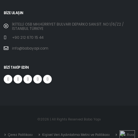
BIZE ULAŞIN
İKİTELLİ OSB MH.HÜRRİYET BULVARI DEPARKO SAN.SİT. NO:1/6/Z2 /
İSTANBUL TÜRKİYE
+90 212 670 15 44
info@babayapi.com
BIZI TAKIP EDIN
©2026 | All Rights Reserved Baba Yapı
Çerez Politikası
Kişisel Veri Aydınlatma Metni ve Politikası
Açık Rıza