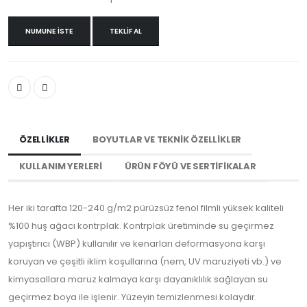
NUMUNE İSTE
TEKLIF AL
ÖZELLIKLER
BOYUTLAR VE TEKNIK ÖZELLIKLER
KULLANIM YERLERI
ÜRÜN FÖYÜ VE SERTIFIKALAR
Her iki tarafta 120-240 g/m2 pürüzsüz fenol filmli yüksek kaliteli
%100 huş ağacı kontrplak. Kontrplak üretiminde su geçirmez
yapıştırıcı (WBP) kullanılır ve kenarları deformasyona karşı
koruyan ve çeşitli iklim koşullarına (nem, UV maruziyeti vb.) ve
kimyasallara maruz kalmaya karşı dayanıklılık sağlayan su
geçirmez boya ile işlenir. Yüzeyin temizlenmesi kolaydır.